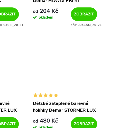
X
Demar HAWAI PRINT
0046/0047 AM květy
204 Kč
od
OBRAZIT
ZOBRAZIT
Skladem
d:
0402I_20-21
Kód:
0046AM_20-21
revné
Dětské zateplené barevné
TER LUX
holínky Demar STORMER LUX
zebra
EXCLUSIVE 0432/0433 EE
480 Kč
od
auta
OBRAZIT
ZOBRAZIT
Skladem