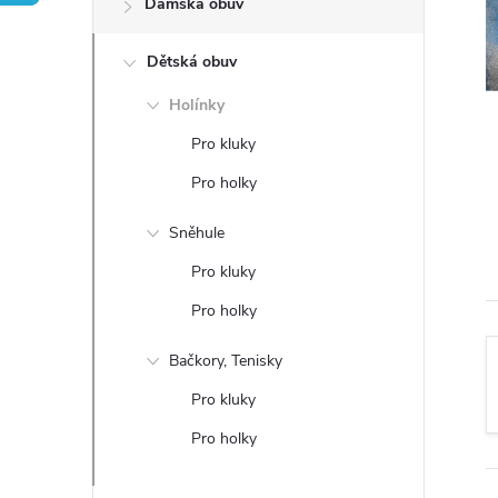
Dámská obuv
t
Dětská obuv
r
Holínky
a
Pro kluky
n
Pro holky
n
Sněhule
Pro kluky
í
Pro holky
p
Bačkory, Tenisky
a
Pro kluky
Pro holky
n