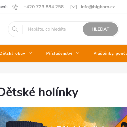
+420 723 884 258
info@bighorn.cz
ení obchodu
Kontakt
HLEDAT
Dětská obuv
Příslušenství
Pláštěnky, ponč
Dětské holínky