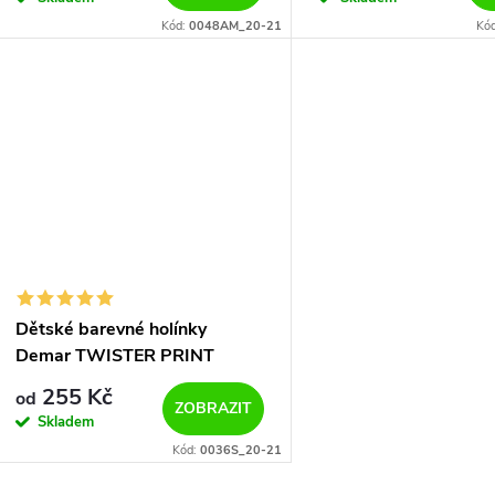
Kód:
0048AM_20-21
Kó
Dětské barevné holínky
Demar TWISTER PRINT
0036/0037 S zebra
255 Kč
od
ZOBRAZIT
Skladem
Kód:
0036S_20-21