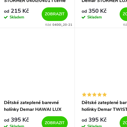
o
STORMER 0400/0401 I černé
Demar STORMER LU
r
0402/0403 I černé
215 Kč
350 Kč
od
od
d
ZOBRAZIT
Z
Skladem
Skladem
o
Kód:
0400I_20-21
Kó
u
d
k
u
t
k
ů
t
ů
Dětské zateplené barevné
Dětské zateplené ba
holínky Demar HAWAI LUX
holínky Demar TWIS
PRINT 0048/0049 AM květy
PRINT 0038/0039 S 
395 Kč
395 Kč
od
od
ZOBRAZIT
Z
Skladem
Skladem