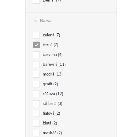
Demar
7
Barva
zelená
7
černá
7
červená
4
barevná
11
modrá
13
grafit
2
růžová
12
stříbrná
3
fialová
2
žlutá
2
maskáč
2