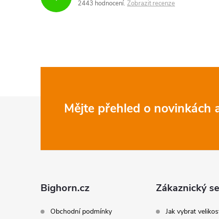
2443 hodnocení
Zobrazit recenze
Z
Mějte přehled o novinkách
i
á
p
a
Bighorn.cz
Zákaznický se
t
Obchodní podmínky
Jak vybrat velikos