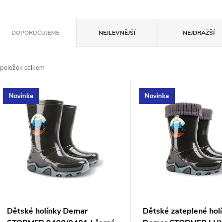
Ř
DOPORUČUJEME
NEJLEVNĚJŠÍ
NEJDRAŽŠÍ
a
položek celkem
z
V
Novinka
Novinka
e
ý
n
p
p
s
r
p
Dětské holínky Demar
Dětské zateplené hol