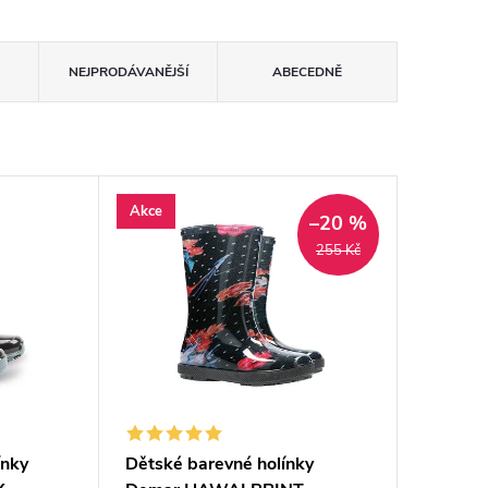
NEJPRODÁVANĚJŠÍ
ABECEDNĚ
Akce
–20 %
255 Kč
ínky
Dětské barevné holínky