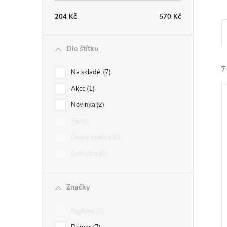
204
Kč
570
Kč
Dle štítku
7
Na skladě
7
Akce
1
Novinka
2
Tip
0
Česká značka
0
í
Ovčí vlna
0
i
Značky
Bighorn
0