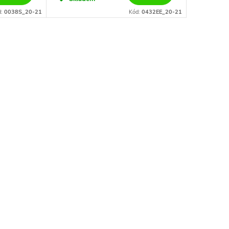
d:
0038S_20-21
Kód:
0432EE_20-21