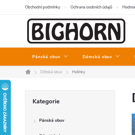
Přejít
Obchodní podmínky
Ochrana osobních údajů
Hodnoc
na
obsah
Pánská obuv
Dámská obuv
Dětská obuv
Holínky
Domů
P
Přeskočit
Kategorie
kategorie
o
Pánská obuv
s