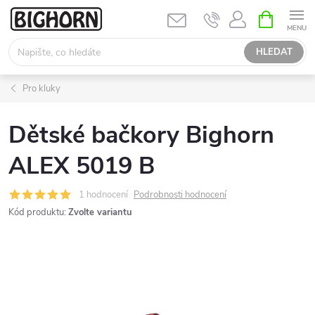
Přejít
NÁKUPNÍ
KOŠÍK
na
obsah
HLEDAT
Pro kluky
Dětské bačkory Bighorn
ALEX 5019 B
1 hodnocení
Podrobnosti hodnocení
Kód produktu:
Zvolte variantu