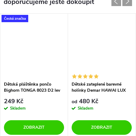
doporučujeme ještě dokoupit
Česká značka
Dětská pláštěnka pončo
Dětské zateplené barevné
Bighorn TONGA 8023 D2 lev
holínky Demar HAWAI LUX
EXCLUSIVE 0448/0449 ED
249 Kč
480 Kč
od
plameny
Skladem
Skladem
ZOBRAZIT
ZOBRAZIT