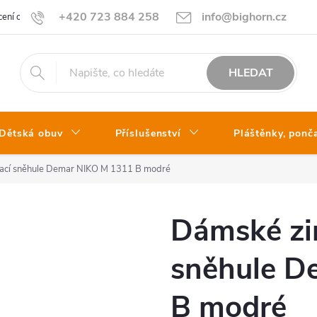
+420 723 884 258
info@bighorn.cz
ení obchodu
Kontakt
HLEDAT
Dětská obuv
Příslušenství
Pláštěnky, ponč
ací sněhule Demar NIKO M 1311 B modré
Dámské zi
sněhule D
B modré