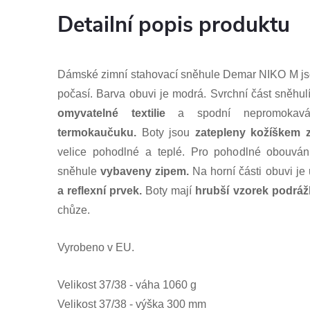
Detailní popis produktu
Dámské zimní stahovací sněhule Demar NIKO M jso
počasí. Barva obuvi je modrá. Svrchní část sněhul
omyvatelné textilie
a spodní nepromoka
termokaučuku.
Boty jsou
zatepleny kožíškem z
velice pohodlné a teplé. Pro pohodlné obouván
sněhule
vybaveny zipem.
Na horní části obuvi je
a reflexní prvek.
Boty mají
hrubší vzorek podráž
chůze.
Vyrobeno v EU.
Velikost 37/38 - váha 1060 g
Velikost 37/38 - výška 300 mm