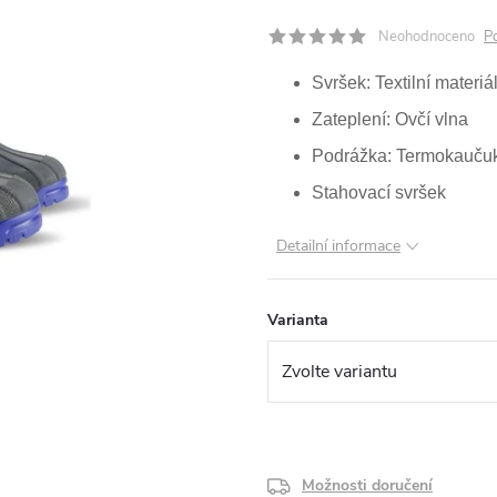
Neohodnoceno
P
Svršek: Textilní materiá
Zateplení: Ovčí vlna
Podrážka: Termokauču
Stahovací svršek
Detailní informace
Varianta
Možnosti doručení