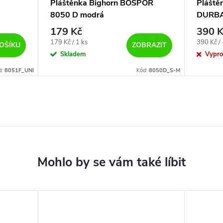
Pláštěnka Bighorn BOSPOR
Pláště
8050 D modrá
DURBA
179 Kč
390 K
Měrná
Měrná
179 Kč / 1 ks
390 Kč / 
OŠÍKU
ZOBRAZIT
cena:
cena:
Skladem
Vypr
d:
8051F_UNI
Kód:
8050D_S-M