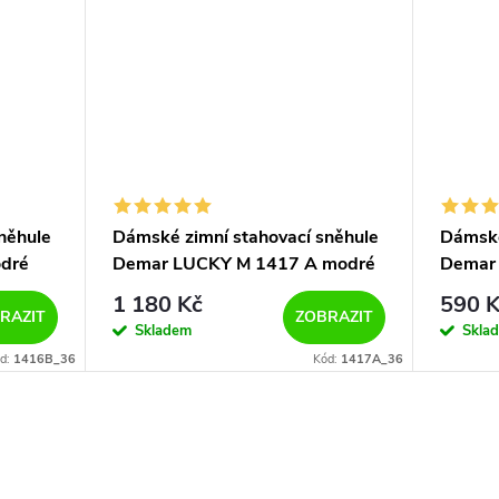
něhule
Dámské zimní stahovací sněhule
Dámské
dré
Demar LUCKY M 1417 A modré
Demar
1 180 Kč
590 K
RAZIT
ZOBRAZIT
Skladem
Skla
d:
1416B_36
Kód:
1417A_36