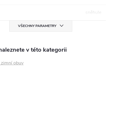
sněhule
VŠECHNY PARAMETRY
aleznete v této kategorii
zimní obuv