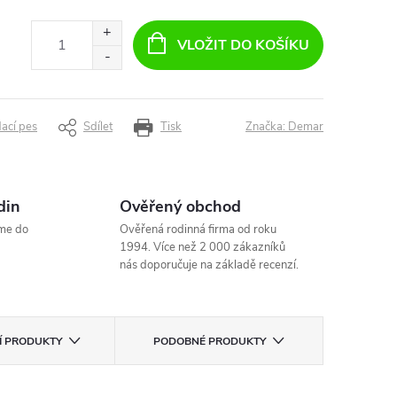
VLOŽIT DO KOŠÍKU
dací pes
Sdílet
Tisk
Značka:
Demar
din
Ověřený obchod
me do
Ověřená rodinná firma od roku
1994. Více než 2 000 zákazníků
nás doporučuje na základě recenzí.
CÍ PRODUKTY
PODOBNÉ PRODUKTY