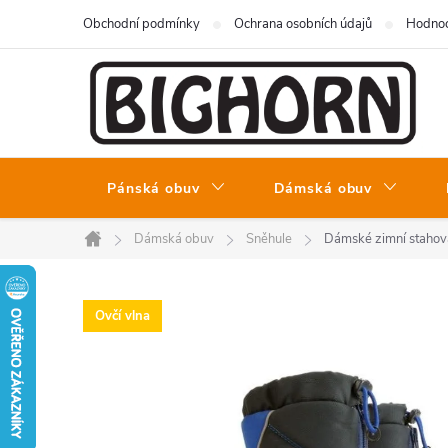
Přejít
Obchodní podmínky
Ochrana osobních údajů
Hodnoc
na
obsah
Pánská obuv
Dámská obuv
Dámská obuv
Sněhule
Dámské zimní stahov
Domů
Ovčí vlna