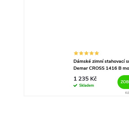
Dámské zimní stahovací s
Demar CROSS 1416 B mo
1 235 Kč
ZOB
Skladem
Kó