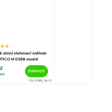
 zimní stahovací sněhule
 PICO M 0368 modré
č
ZOBRAZIT
dem
Kód:
0368_36-37