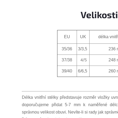
Velikosti
EU
UK
délka vnitř
35/36
3/3,5
236
4/5
37/38
248
39/40
6/6,5
260
Délka vnitřní stélky představuje rozměr vložky uvn
doporučujeme přidat 5-7 mm k naměřené délce
správnou velikost obuvi. Nevíte-li si rady jak správ