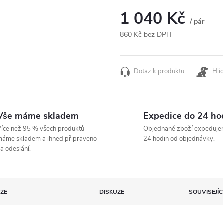
1 040 Kč
/ pár
860 Kč bez DPH
Měrná
cena:
Dotaz k produktu
Hlí
Vše máme skladem
Expedice do 24 ho
íce než 95 % všech produktů
Objednané zboží expeduje
áme skladem a ihned připraveno
24 hodin od objednávky.
a odeslání.
ZE
DISKUZE
SOUVISEJÍ