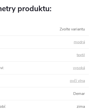
etry produktu:
Zvolte variantu
modrá
textil
vi
:
vysoká
ovčí vlna
Demar
obí
:
zima