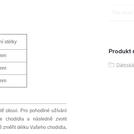
Typ obuvi
:
ní stélky
Produkt n
 mm
Dámská 
 mm
 mm
itř obuvi. Pro pohodlné užívání
 chodidla a následně zvolit
ně změřit délku Vašeho chodidla,