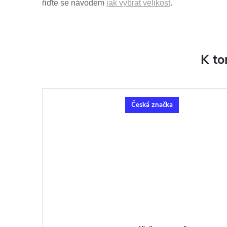
řiďte se návodem
jak vybrat velikost
.
K to
Česká značka