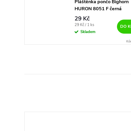
Pláštěnka pončo Bighorn
HURON 8051 F černá
29 Kč
Měrná
29 Kč / 1 ks
DO K
cena:
Skladem
Kó