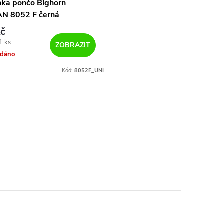
nka pončo Bighorn
N 8052 F černá
č
1 ks
ZOBRAZIT
odáno
Kód:
8052F_UNI