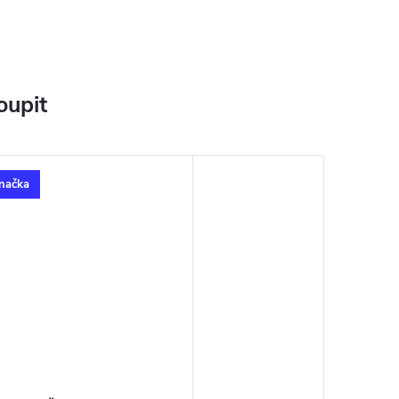
oupit
načka