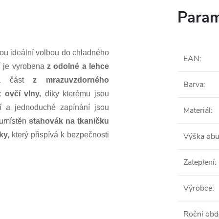
Param
u ideální volbou do chladného
EAN
:
í je vyrobena
z odolné a lehce
vá část
z mrazuvzdorného
Barva
:
 ovčí vlny,
díky kterému jsou
í a jednoduché zapínání jsou
Materiál
:
 umístěn
stahovák na tkaničku
ky,
který přispívá k bezpečnosti
Výška obu
Zateplení
:
Výrobce
:
Roční obd