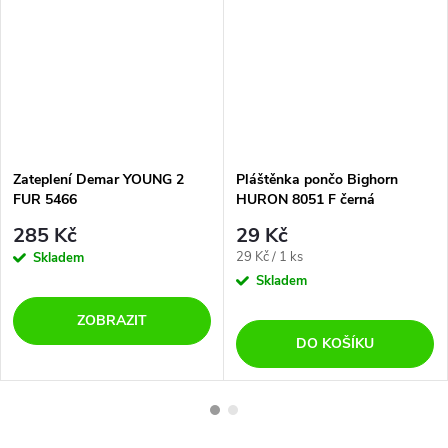
Zateplení Demar YOUNG 2
Pláštěnka pončo Bighorn
FUR 5466
HURON 8051 F černá
285 Kč
29 Kč
Měrná
29 Kč / 1 ks
Skladem
cena:
Skladem
ZOBRAZIT
DO KOŠÍKU