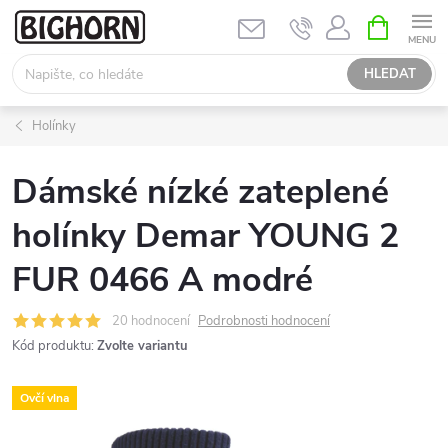
Přejít
NÁKUPNÍ
KOŠÍK
na
obsah
HLEDAT
Holínky
Dámské nízké zateplené
holínky Demar YOUNG 2
FUR 0466 A modré
20 hodnocení
Podrobnosti hodnocení
Kód produktu:
Zvolte variantu
Ovčí vlna