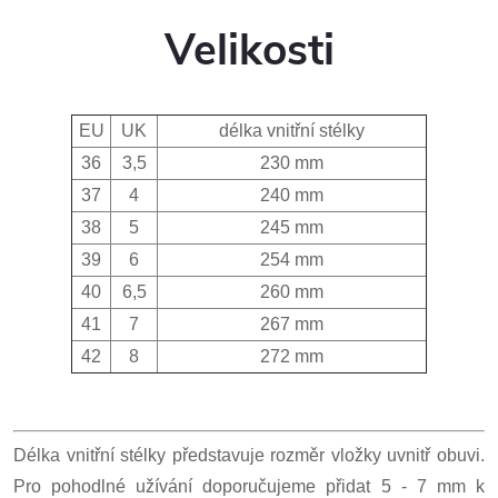
Velikosti
EU
UK
délka vnitřní stélky
36
3,5
230 mm
37
4
240 mm
38
5
245 mm
39
6
254 mm
40
6,5
260 mm
41
7
267 mm
42
8
272 mm
Délka vnitřní stélky představuje rozměr vložky uvnitř obuvi.
Pro pohodlné užívání doporučujeme přidat 5 - 7 mm k