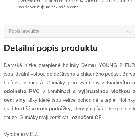
Ověřená rodinná firma od roku 1994. Více než 2 000 zákazníků
nás doporučuje na základě recenzí.
Popis produktu
Detailní popis produktu
Dámské nízké zateplené holínky Demar YOUNG 2 FUR
jsou ideální volbou do deštivého a chladného počasí. Barva
holínek je modrá. Gumáky jsou vyrobeny
z
kvalitního a
odolného PVC
v kombinaci
s vyjímatelnou vložkou z
ovčí vlny
, díky které jsou velice pohodlné a teplé. Holínky
mají
hrubší vzorek podrážky
, který přispívá k bezpečnosti
chůze. Gumáky mají certifikát -
označení CE
.
Vyrobeno v EU.