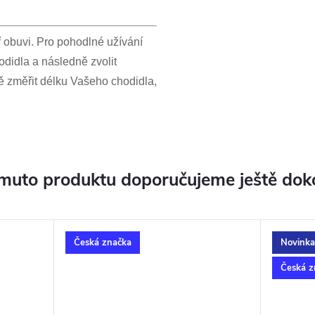
ř obuvi. Pro pohodlné užívání
didla a následně zvolit
ně změřit délku Vašeho chodidla,
muto produktu doporučujeme ještě dok
Česká značka
Novinka
Česká z