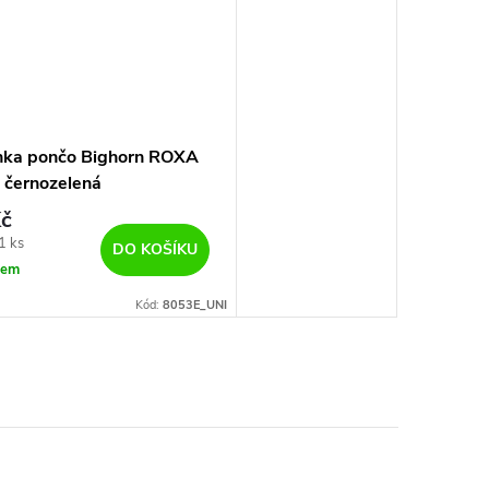
nka pončo Bighorn ROXA
 černozelená
č
1 ks
DO KOŠÍKU
dem
Kód:
8053E_UNI