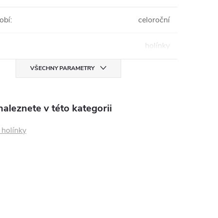
obí
:
celoroční
holínky
VŠECHNY PARAMETRY
aleznete v této kategorii
holínky