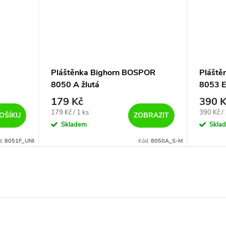
Pláštěnka Bighorn BOSPOR
Pláště
8050 A žlutá
8053 E
179 Kč
390 K
Měrná
Měrná
179 Kč / 1 ks
390 Kč / 
OŠÍKU
ZOBRAZIT
cena:
cena:
Skladem
Skla
d:
8051F_UNI
Kód:
8050A_S-M