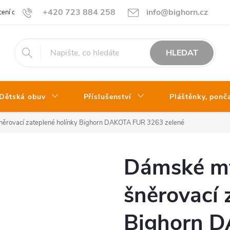
+420 723 884 258
info@bighorn.cz
ení obchodu
Kontakt
HLEDAT
Dětská obuv
Příslušenství
Pláštěnky, ponč
něrovací zateplené holínky Bighorn DAKOTA FUR 3263 zelené
Dámské my
šněrovací 
Bighorn 