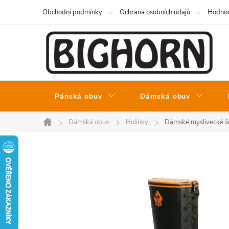
Přejít
Obchodní podmínky
Ochrana osobních údajů
Hodnoc
na
obsah
Pánská obuv
Dámská obuv
Dámská obuv
Holínky
Dámské myslivecké š
Domů