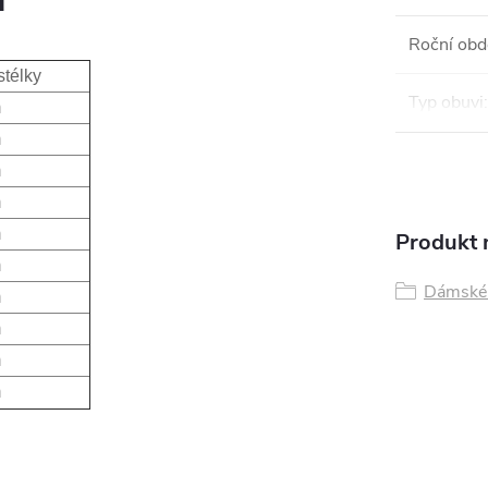
Roční obd
stélky
Typ obuvi
:
m
m
m
m
m
Produkt n
m
Dámské 
m
m
m
m