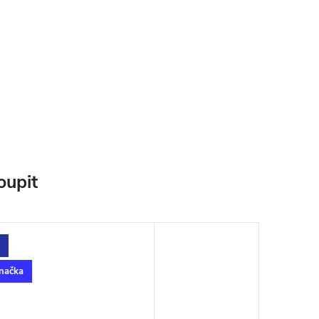
oupit
načka