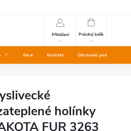
NÁKUPNÍ
KOŠÍK
Prázdný košík
Přihlášení
a
Akce
Kontakt
Obchodní podmínky
slivecké
zateplené holínky
DAKOTA FUR 3263