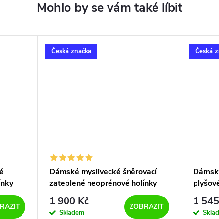
Česká značka
Česká z
é
Dámské myslivecké šněrovací
Dámské
ínky
zateplené neoprénové holínky
plyšové
 3153
Bighorn MONTANA 3151 zelené
VERMO
1 900 Kč
1 545
RAZIT
ZOBRAZIT
Skladem
Skla