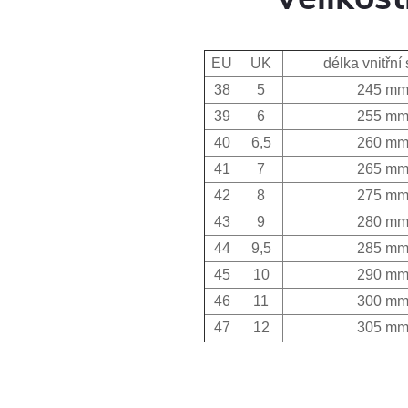
EU
UK
délka vnitřní 
38
5
245 m
39
6
255 m
40
6,5
260 m
41
7
265 m
42
8
275 m
43
9
280 m
44
9,5
285 m
45
10
290 m
46
11
300 m
47
12
305 m