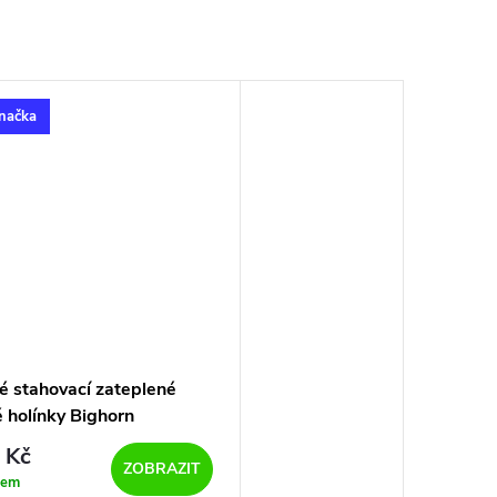
načka
 stahovací zateplené
 holínky Bighorn
NT FUR 3154 zelené
 Kč
ZOBRAZIT
dem