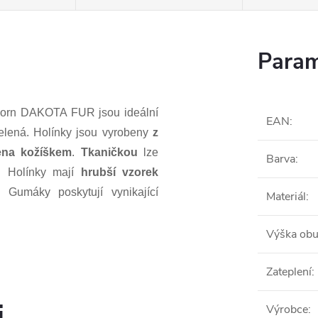
Param
ghorn DAKOTA FUR jsou ideální
EAN
:
elená. Holínky jsou vyrobeny
z
ena kožíškem
.
Tkaničkou
lze
Barva
:
í.
Holínky mají
hrubší vzorek
. Gumáky poskytují vynikající
Materiál
:
Výška obu
Zateplení
:
i
Výrobce
: