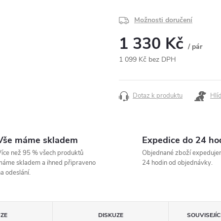
Možnosti doručení
1 330 Kč
/ pár
1 099 Kč bez DPH
Měrná
cena:
Dotaz k produktu
Hlí
Vše máme skladem
Expedice do 24 ho
íce než 95 % všech produktů
Objednané zboží expeduje
áme skladem a ihned připraveno
24 hodin od objednávky.
a odeslání.
ZE
DISKUZE
SOUVISEJÍ