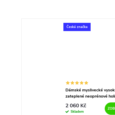
Česká značka
Dámské myslivecké vysok
zateplené neoprénové hol
Bighorn LABRADOR NEO
2 060 Kč
zelené
ZOB
Skladem