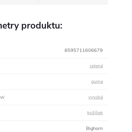
etry produktu:
8595711606679
zelená
guma
vi
:
vysoká
kožíšek
Bighorn